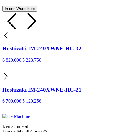
In den Warenkorb
Hoshizaki IM-240XWNE-HC-32
6 820,00
€
5 223,75
€
Hoshizaki IM-240XWNE-HC-21
6 700,00
€
5 129,25
€
Icemachine.at
Lorenz-Mandl Gasse 33