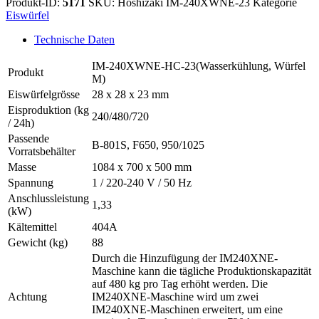
Produkt-ID:
5171
SKU:
Hoshizaki IM-240XWNE-23
Kategorie
HC-
Eiswürfel
23
Menge
Technische Daten
IM-240XWNE-HC-23(Wasserkühlung, Würfel
Produkt
M)
Eiswürfelgrösse
28 x 28 x 23 mm
Eisproduktion (kg
240/480/720
/ 24h)
Passende
B-801S, F650, 950/1025
Vorratsbehälter
Masse
1084 x 700 x 500 mm
Spannung
1 / 220-240 V / 50 Hz
Anschlussleistung
1,33
(kW)
Kältemittel
404A
Gewicht (kg)
88
Durch die Hinzufügung der IM240XNE-
Maschine kann die tägliche Produktionskapazität
auf 480 kg pro Tag erhöht werden. Die
Achtung
IM240XNE-Maschine wird um zwei
IM240XNE-Maschinen erweitert, um eine