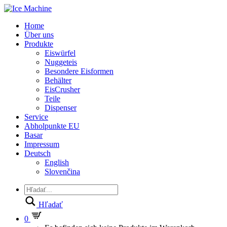
Home
Über uns
Produkte
Eiswürfel
Nuggeteis
Besondere Eisformen
Behälter
EisCrusher
Teile
Dispenser
Service
Abholpunkte EU
Basar
Impressum
Deutsch
English
Slovenčina
Hľadať
0