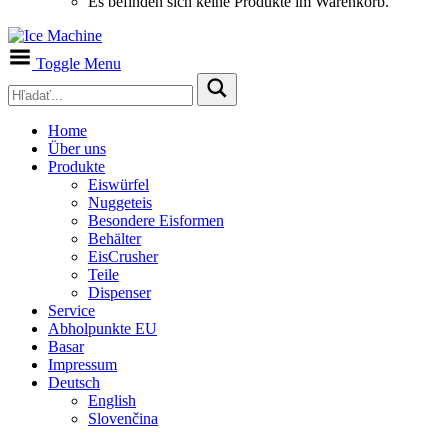
Es befinden sich keine Produkte im Warenkorb.
Toggle Menu
Home
Über uns
Produkte
Eiswürfel
Nuggeteis
Besondere Eisformen
Behälter
EisCrusher
Teile
Dispenser
Service
Abholpunkte EU
Basar
Impressum
Deutsch
English
Slovenčina