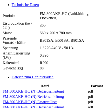
Menge
Technische Daten
FM-300AKE-HC (Luftkühlung,
Produkt
Flockeneis)
Eisproduktion (kg /
300
24h)
Masse
560 x 700 x 780 mm
Passende
B301SA, B501SA, B801SA
Vorratsbehälter
Spannung
1 / 220-240 V / 50 Hz
Anschlussleistung
0,895
(kW)
Kältemittel
R290
Gewicht (kg)
88
Dateien zum Herunterladen
Datei
Format
FM-300AKE-HC (N) Betriebsanleitung
pdf
FM-300AKE-HC (N) Betriebsanleitung
pdf
FM-300AKE-HC (N) Ersatzteilliste
pdf
FM-300AKE-HC (N) Betriebsanleitung
pdf