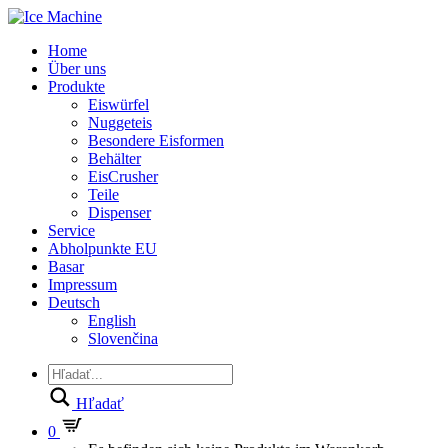
Home
Über uns
Produkte
Eiswürfel
Nuggeteis
Besondere Eisformen
Behälter
EisCrusher
Teile
Dispenser
Service
Abholpunkte EU
Basar
Impressum
Deutsch
English
Slovenčina
Hľadať
0