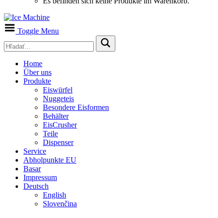
Es befinden sich keine Produkte im Warenkorb.
Toggle Menu
Home
Über uns
Produkte
Eiswürfel
Nuggeteis
Besondere Eisformen
Behälter
EisCrusher
Teile
Dispenser
Service
Abholpunkte EU
Basar
Impressum
Deutsch
English
Slovenčina