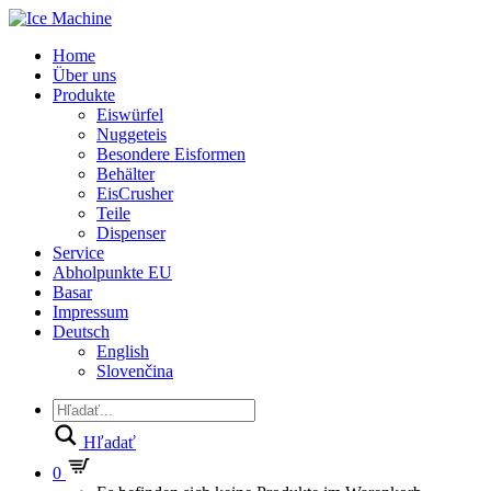
Home
Über uns
Produkte
Eiswürfel
Nuggeteis
Besondere Eisformen
Behälter
EisCrusher
Teile
Dispenser
Service
Abholpunkte EU
Basar
Impressum
Deutsch
English
Slovenčina
Hľadať
0