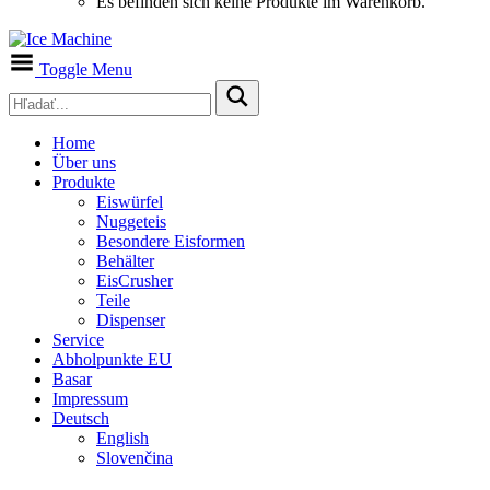
Es befinden sich keine Produkte im Warenkorb.
Toggle Menu
Home
Über uns
Produkte
Eiswürfel
Nuggeteis
Besondere Eisformen
Behälter
EisCrusher
Teile
Dispenser
Service
Abholpunkte EU
Basar
Impressum
Deutsch
English
Slovenčina