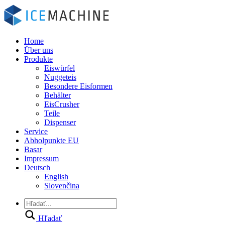
Home
Über uns
Produkte
Eiswürfel
Nuggeteis
Besondere Eisformen
Behälter
EisCrusher
Teile
Dispenser
Service
Abholpunkte EU
Basar
Impressum
Deutsch
English
Slovenčina
Hľadať