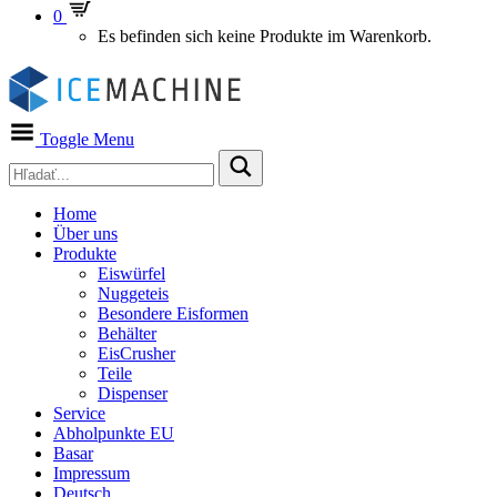
0
Es befinden sich keine Produkte im Warenkorb.
Toggle Menu
Home
Über uns
Produkte
Eiswürfel
Nuggeteis
Besondere Eisformen
Behälter
EisCrusher
Teile
Dispenser
Service
Abholpunkte EU
Basar
Impressum
Deutsch