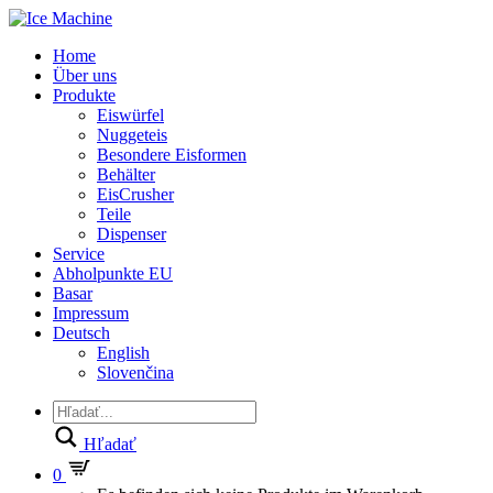
Home
Über uns
Produkte
Eiswürfel
Nuggeteis
Besondere Eisformen
Behälter
EisCrusher
Teile
Dispenser
Service
Abholpunkte EU
Basar
Impressum
Deutsch
English
Slovenčina
Hľadať
0