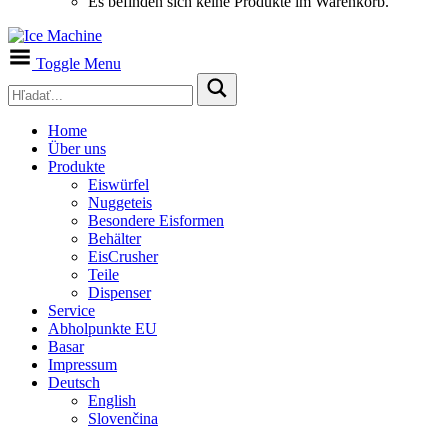
Es befinden sich keine Produkte im Warenkorb.
Toggle Menu
Home
Über uns
Produkte
Eiswürfel
Nuggeteis
Besondere Eisformen
Behälter
EisCrusher
Teile
Dispenser
Service
Abholpunkte EU
Basar
Impressum
Deutsch
English
Slovenčina