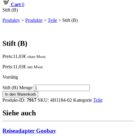
Cart
0
Stift (B)
Produkty
>
Produkte
>
Teile
>
Stift (B)
Stift (B)
Preis:
11,03
€
ohne Mwst.
Preis:
11,03
€
mit Mwst.
Vorrätig
Stift (B) Menge
In den Warenkorb
Produkt-ID:
7917
SKU:
4H1184-02
Kategorie
Teile
Siehe auch
Reiseadapter Goobay