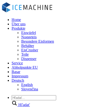
Home
Über uns
Produkte
Eiswürfel
Nuggeteis
Besondere Eisformen
Behälter
EisCrusher
Teile
Dispenser
Service
Abholpunkte EU
Basar
Impressum
Deutsch
English
Slovenčina
Hľadať