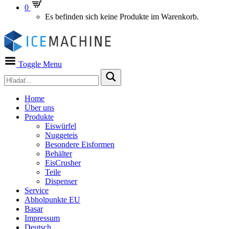
0
Es befinden sich keine Produkte im Warenkorb.
Toggle Menu
Home
Über uns
Produkte
Eiswürfel
Nuggeteis
Besondere Eisformen
Behälter
EisCrusher
Teile
Dispenser
Service
Abholpunkte EU
Basar
Impressum
Deutsch