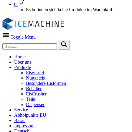
0
Es befinden sich keine Produkte im Warenkorb.
Toggle Menu
Home
Über uns
Produkte
Eiswürfel
Nuggeteis
Besondere Eisformen
Behälter
EisCrusher
Teile
Dispenser
Service
Abholpunkte EU
Basar
Impressum
Deutsch