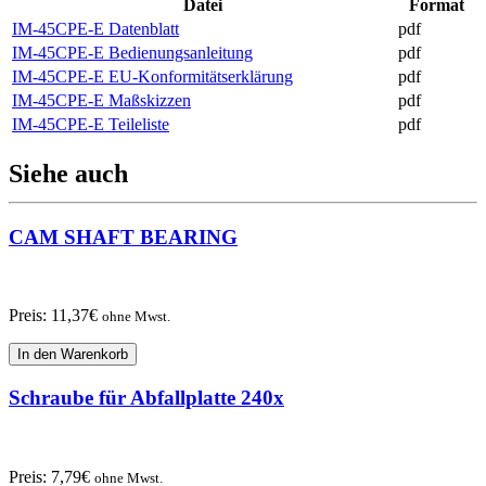
Datei
Format
IM-45CPE-E Datenblatt
pdf
IM-45CPE-E Bedienungsanleitung
pdf
IM-45CPE-E EU-Konformitätserklärung
pdf
IM-45CPE-E Maßskizzen
pdf
IM-45CPE-E Teileliste
pdf
Siehe auch
CAM SHAFT BEARING
Preis:
11,37
€
ohne Mwst.
In den Warenkorb
Schraube für Abfallplatte 240x
Preis:
7,79
€
ohne Mwst.