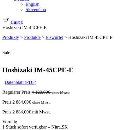
English
Slovenčina
Cart
0
Hoshizaki IM-45CPE-E
Produkty
>
Produkte
>
Eiswürfel
>
Hoshizaki IM-45CPE-E
Sale!
Hoshizaki IM-45CPE-E
Datenblatt (PDF)
Regulärer Preis:
4 120,00
€
ohne Mwst.
Preis:
2 884,00
€
ohne Mwst.
Preis:
2 884,00
€
mit Mwst.
Vorrätig
1 Stück sofort verfügbar – Nitra,SK