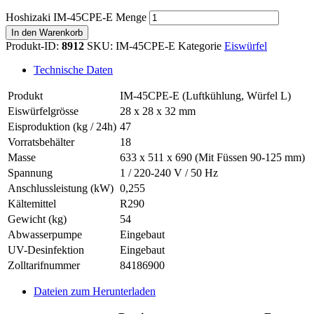
Hoshizaki IM-45CPE-E Menge
In den Warenkorb
Produkt-ID:
8912
SKU:
IM-45CPE-E
Kategorie
Eiswürfel
Technische Daten
Produkt
IM-45CPE-E (Luftkühlung, Würfel L)
Eiswürfelgrösse
28 x 28 x 32 mm
Eisproduktion (kg / 24h)
47
Vorratsbehälter
18
Masse
633 x 511 x 690 (Mit Füssen 90-125 mm)
Spannung
1 / 220-240 V / 50 Hz
Anschlussleistung (kW)
0,255
Kältemittel
R290
Gewicht (kg)
54
Abwasserpumpe
Eingebaut
UV-Desinfektion
Eingebaut
Zolltarifnummer
84186900
Dateien zum Herunterladen