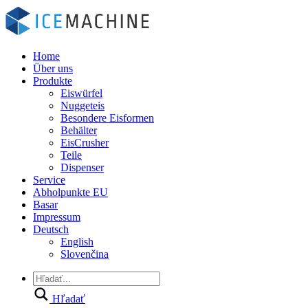
Home
Über uns
Produkte
Eiswürfel
Nuggeteis
Besondere Eisformen
Behälter
EisCrusher
Teile
Dispenser
Service
Abholpunkte EU
Basar
Impressum
Deutsch
English
Slovenčina
Hľadať