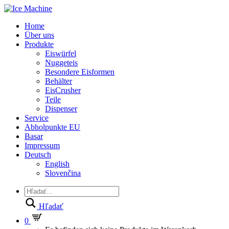
Home
Über uns
Produkte
Eiswürfel
Nuggeteis
Besondere Eisformen
Behälter
EisCrusher
Teile
Dispenser
Service
Abholpunkte EU
Basar
Impressum
Deutsch
English
Slovenčina
Hľadať
0