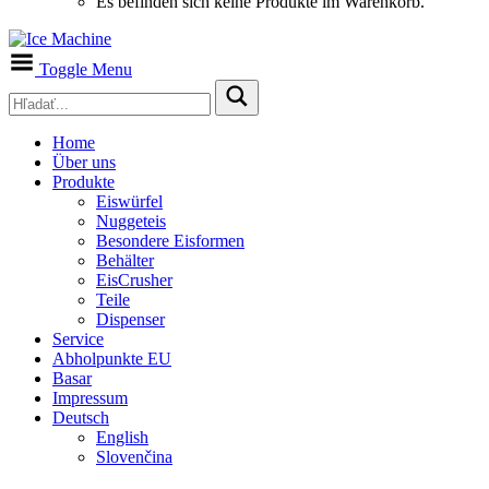
Es befinden sich keine Produkte im Warenkorb.
Toggle Menu
Home
Über uns
Produkte
Eiswürfel
Nuggeteis
Besondere Eisformen
Behälter
EisCrusher
Teile
Dispenser
Service
Abholpunkte EU
Basar
Impressum
Deutsch
English
Slovenčina