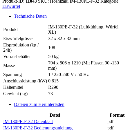
Produkt-ID:
11043
SKU:
Hoshizaki IM-130PE-F-32
Kategorie
F-
Eiswürfel
32
Menge
Technische Daten
IM-130PE-F-32 (Luftkühlung, Würfel
Produkt
XL)
Eiswürfelgrösse
32 x 32 x 32 mm
Eisproduktion (kg /
108
24h)
Vorratsbehälter
50 kg
704 x 506 x 1210 (Mit Füssen 90 -130
Masse
mm)
Spannung
1 / 220-240 V / 50 Hz
Anschlussleistung (kW)
0,615
Kältemittel
R290
Gewicht (kg)
73
Dateien zum Herunterladen
Datei
Format
IM-130PE-F-32 Datenblatt
pdf
IM-130PE-F-32 Bedienungsanleitung
pdf