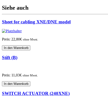
Siehe auch
Sheet for cabling XNE/DNE model
Preis:
22,80
€
ohne Mwst.
In den Warenkorb
Stift (B)
Preis:
11,03
€
ohne Mwst.
In den Warenkorb
SWITCH ACTUATOR (240XNE)