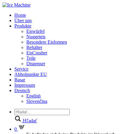
Home
Über uns
Produkte
Eiswürfel
Nuggeteis
Besondere Eisformen
Behälter
EisCrusher
Teile
Dispenser
Service
Abholpunkte EU
Basar
Impressum
Deutsch
English
Slovenčina
Hľadať
0