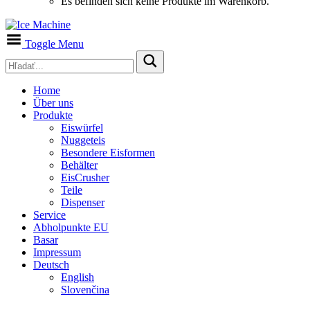
Es befinden sich keine Produkte im Warenkorb.
Toggle Menu
Home
Über uns
Produkte
Eiswürfel
Nuggeteis
Besondere Eisformen
Behälter
EisCrusher
Teile
Dispenser
Service
Abholpunkte EU
Basar
Impressum
Deutsch
English
Slovenčina